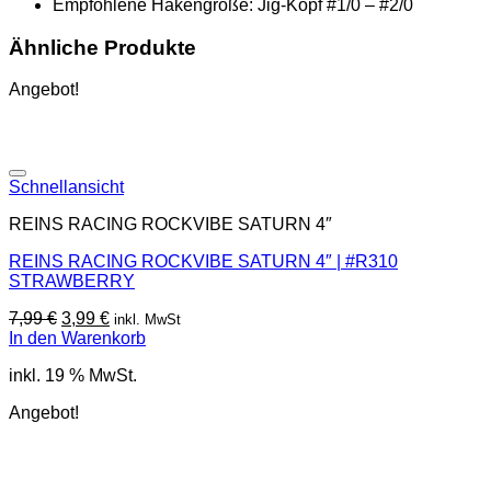
Empfohlene Hakengröße: Jig-Kopf #1/0 – #2/0
Ähnliche Produkte
Angebot!
Schnellansicht
REINS RACING ROCKVIBE SATURN 4″
REINS RACING ROCKVIBE SATURN 4″ | #R310
STRAWBERRY
Ursprünglicher
Aktueller
7,99
€
3,99
€
inkl. MwSt
Preis
Preis
In den Warenkorb
war:
ist:
inkl. 19 % MwSt.
7,99 €
3,99 €.
Angebot!