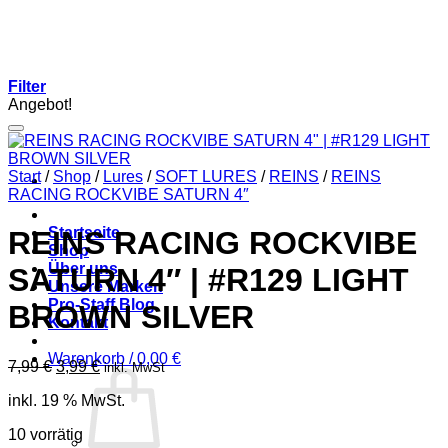
Zum
Inhalt
springen
Filter
Angebot!
Start
/
Shop
/
Lures
/
SOFT LURES
/
REINS
/
REINS
RACING ROCKVIBE SATURN 4″
Startseite
REINS RACING ROCKVIBE
Shop
Über uns
SATURN 4″ | #R129 LIGHT
Unsere Marken
Pro-Staff Blog
BROWN SILVER
Kontakt
Warenkorb /
0,00
€
Ursprünglicher
Aktueller
7,99
€
3,99
€
inkl. MwSt
Preis
Preis
inkl. 19 % MwSt.
war:
ist:
7,99 €
3,99 €.
10 vorrätig