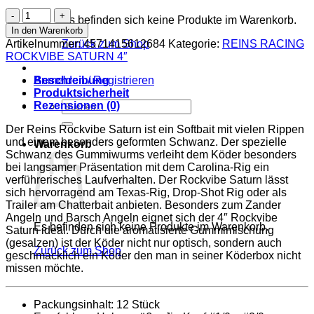
REINS
Es befinden sich keine Produkte im Warenkorb.
RACING
In den Warenkorb
ROCKVIBE
Artikelnummer:
4571415612684
Kategorie:
REINS RACING
Zurück zum Shop
SATURN
ROCKVIBE SATURN 4″
4"
|
Beschreibung
Anmelden / Registrieren
#R129
Produktsicherheit
LIGHT
Suchen
Rezensionen (0)
BROWN
nach:
SILVER
Der Reins Rockvibe Saturn ist ein Softbait mit vielen Rippen
Menge
und einem besonders geformten Schwanz. Der spezielle
Warenkorb
Schwanz des Gummiwurms verleiht dem Köder besonders
bei langsamer Präsentation mit dem Carolina-Rig ein
verführerisches Laufverhalten. Der Rockvibe Saturn lässt
sich hervorragend am Texas-Rig, Drop-Shot Rig oder als
Trailer am Chatterbait anbieten. Besonders zum Zander
Angeln und Barsch Angeln eignet sich der 4″ Rockvibe
Es befinden sich keine Produkte im Warenkorb.
Saturn ideal. Durch die aromatisierte Gummimischung
(gesalzen) ist der Köder nicht nur optisch, sondern auch
Zurück zum Shop
geschmacklich ein Köder den man in seiner Köderbox nicht
missen möchte.
Packungsinhalt: 12 Stück