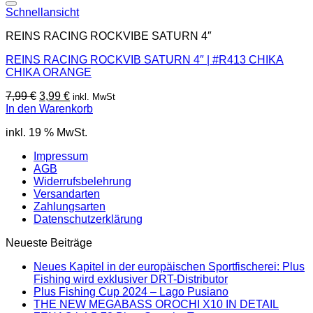
Schnellansicht
REINS RACING ROCKVIBE SATURN 4″
REINS RACING ROCKVIB SATURN 4″ | #R413 CHIKA
CHIKA ORANGE
Ursprünglicher
Aktueller
7,99
€
3,99
€
inkl. MwSt
Preis
Preis
In den Warenkorb
war:
ist:
inkl. 19 % MwSt.
7,99 €
3,99 €.
Impressum
AGB
Widerrufsbelehrung
Versandarten
Zahlungsarten
Datenschutzerklärung
Neueste Beiträge
Neues Kapitel in der europäischen Sportfischerei: Plus
Fishing wird exklusiver DRT-Distributor
Plus Fishing Cup 2024 – Lago Pusiano
THE NEW MEGABASS OROCHI X10 IN DETAIL