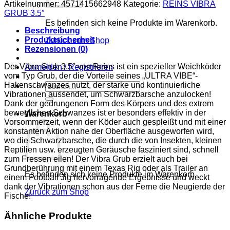
GRUB
Artikelnummer:
4571415662948
Kategorie:
REINS VIBRA
3.5"
GRUB 3.5″
#011
Es befinden sich keine Produkte im Warenkorb.
BLACK
Beschreibung
Menge
Produktsicherheit
Zurück zum Shop
Rezensionen (0)
Der Vibra Grub 3.5″ von Reins ist ein spezieller Weichköder
Anmelden / Registrieren
vom Typ Grub, der die Vorteile seines „ULTRA VIBE“-
Hakenschwanzes nutzt, der starke und kontinuierliche
Suchen
Vibrationen aussendet, um Schwarzbarsche anzulocken!
nach:
Dank der gedrungenen Form des Körpers und des extrem
beweglichen Schwanzes ist er besonders effektiv in der
Warenkorb
Vorsommerzeit, wenn der Köder auch gespleißt und mit einer
konstanten Aktion nahe der Oberfläche ausgeworfen wird,
wo die Schwarzbarsche, die durch die von Insekten, kleinen
Reptilien usw. erzeugten Geräusche fasziniert sind, schnell
zum Fressen eilen! Der Vibra Grub erzielt auch bei
Grundberührung mit einem Texas Rig oder als Trailer an
Es befinden sich keine Produkte im Warenkorb.
einem Football Jig hervorragende Ergebnisse und weckt
dank der Vibrationen schon aus der Ferne die Neugierde der
Zurück zum Shop
Fische!
Ähnliche Produkte