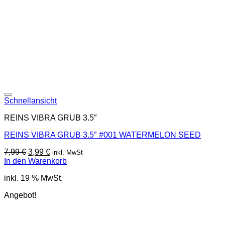
Schnellansicht
REINS VIBRA GRUB 3.5″
REINS VIBRA GRUB 3.5″ #001 WATERMELON SEED
Ursprünglicher
Aktueller
7,99
€
3,99
€
inkl. MwSt
Preis
Preis
In den Warenkorb
war:
ist:
inkl. 19 % MwSt.
7,99 €
3,99 €.
Angebot!