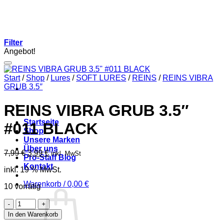
Zum
Inhalt
springen
Filter
Angebot!
Start
/
Shop
/
Lures
/
SOFT LURES
/
REINS
/
REINS VIBRA
GRUB 3.5″
REINS VIBRA GRUB 3.5″
Startseite
#011 BLACK
Shop
Unsere Marken
Über uns
Ursprünglicher
Aktueller
7,99
€
3,99
€
inkl. MwSt
Pro-Staff Blog
Preis
Preis
Kontakt
inkl. 19 % MwSt.
war:
ist:
7,99 €
3,99 €.
Warenkorb /
0,00
€
10 vorrätig
REINS
VIBRA
In den Warenkorb