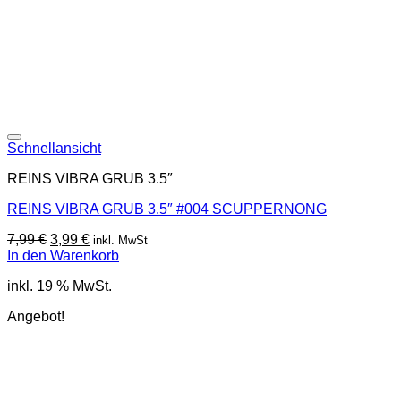
Schnellansicht
REINS VIBRA GRUB 3.5″
REINS VIBRA GRUB 3.5″ #004 SCUPPERNONG
Ursprünglicher
Aktueller
7,99
€
3,99
€
inkl. MwSt
Preis
Preis
In den Warenkorb
war:
ist:
inkl. 19 % MwSt.
7,99 €
3,99 €.
Angebot!