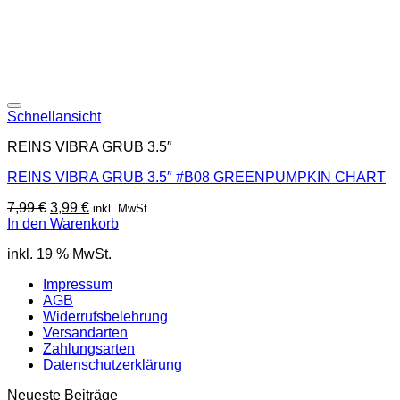
Schnellansicht
REINS VIBRA GRUB 3.5″
REINS VIBRA GRUB 3.5″ #B08 GREENPUMPKIN CHART
Ursprünglicher
Aktueller
7,99
€
3,99
€
inkl. MwSt
Preis
Preis
In den Warenkorb
war:
ist:
inkl. 19 % MwSt.
7,99 €
3,99 €.
Impressum
AGB
Widerrufsbelehrung
Versandarten
Zahlungsarten
Datenschutzerklärung
Neueste Beiträge