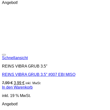
Angebot!
Schnellansicht
REINS VIBRA GRUB 3.5″
REINS VIBRA GRUB 3.5″ #007 EBI MISO
Ursprünglicher
Aktueller
7,99
€
3,99
€
inkl. MwSt
Preis
Preis
In den Warenkorb
war:
ist:
inkl. 19 % MwSt.
7,99 €
3,99 €.
Angebot!