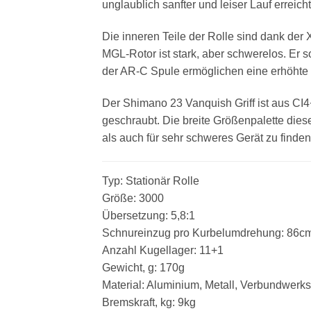
unglaublich sanfter und leiser Lauf erreich
Die inneren Teile der Rolle sind dank der
MGL-Rotor ist stark, aber schwerelos. Er s
der AR-C Spule ermöglichen eine erhöhte 
Der Shimano 23 Vanquish Griff ist aus CI4+
geschraubt. Die breite Größenpalette diese
als auch für sehr schweres Gerät zu finden
Typ: Stationär Rolle
Größe: 3000
Übersetzung: 5,8:1
Schnureinzug pro Kurbelumdrehung: 86c
Anzahl Kugellager: 11+1
Gewicht, g: 170g
Material: Aluminium, Metall, Verbundwerkst
Bremskraft, kg: 9kg