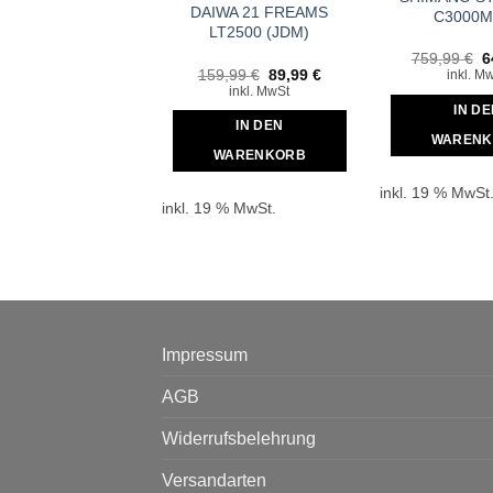
DAIWA 21 FREAMS
C3000M
LT2500 (JDM)
U
759,99
€
6
P
Ursprünglicher
Aktueller
159,99
€
89,99
€
inkl. M
w
Preis
Preis
inkl. MwSt
7
war:
ist:
IN D
159,99 €
89,99 €.
IN DEN
WARENK
WARENKORB
inkl. 19 % MwSt
inkl. 19 % MwSt.
Impressum
AGB
Widerrufsbelehrung
Versandarten