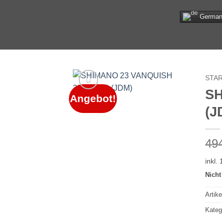
Zum
Germa
Inhalt
springen
STA
SH
Angebot!
(J
49
inkl.
Nicht
Artik
Kateg