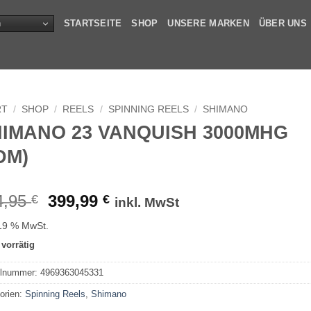
n
STARTSEITE
SHOP
UNSERE MARKEN
ÜBER UNS
RT
/
SHOP
/
REELS
/
SPINNING REELS
/
SHIMANO
IMANO 23 VANQUISH 3000MHG
DM)
Ursprünglicher
Aktueller
4,95
399,99
€
€
inkl. MwSt
Preis
Preis
 19 % MwSt.
war:
ist:
 vorrätig
494,95 €
399,99 €.
elnummer:
4969363045331
orien:
Spinning Reels
,
Shimano