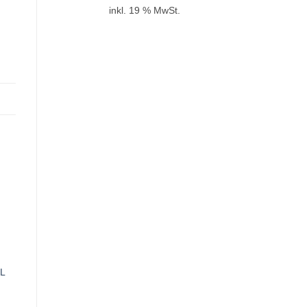
inkl. 19 % MwSt.
Angebot!
Angebot!
A
L