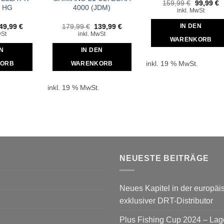
Ursprüng
A
159,99
€
99,99
€
 HG
4000 (JDM)
Preis
P
inkl. MwSt
war:
is
159,99 €
9
rsprünglicher
Aktueller
Ursprünglicher
Aktueller
49,99
€
179,99
€
139,99
€
IN DEN
reis
Preis
Preis
Preis
wSt
inkl. MwSt
ar:
ist:
war:
ist:
WARENKORB
59,99 €
649,99 €.
179,99 €
139,99 €.
EN
IN DEN
inkl. 19 % MwSt.
ORB
WARENKORB
.
inkl. 19 % MwSt.
NEUESTE BEITRÄGE
Neues Kapitel in der europäis
exklusiver DRT-Distributor
Plus Fishing Cup 2024 – La