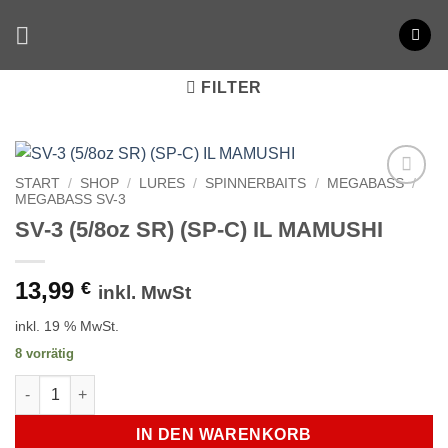
Zum
Inhalt
springen
FILTER
START
/
SHOP
/
LURES
/
SPINNERBAITS
/
MEGABASS
/
MEGABASS SV-3
SV-3 (5/8oz SR) (SP-C) IL MAMUSHI
13,99
€
inkl. MwSt
inkl. 19 % MwSt.
8 vorrätig
SV-3 (5/8oz SR) (SP-C) IL MAMUSHI Menge
IN DEN WARENKORB