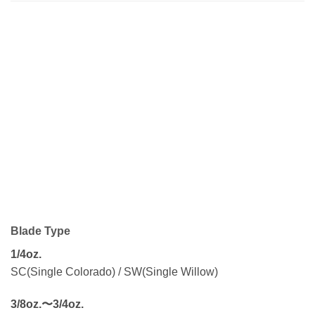
Blade Type
1/4oz.
SC(Single Colorado) / SW(Single Willow)
3/8oz.〜3/4oz.