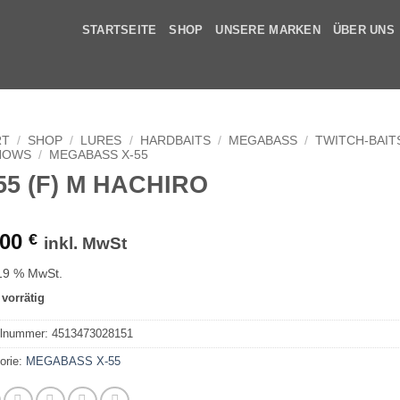
STARTSEITE
SHOP
UNSERE MARKEN
ÜBER UNS
RT
/
SHOP
/
LURES
/
HARDBAITS
/
MEGABASS
/
TWITCH-BAITS
NOWS
/
MEGABASS X-55
55 (F) M HACHIRO
,00
€
inkl. MwSt
 19 % MwSt.
 vorrätig
elnummer:
4513473028151
orie:
MEGABASS X-55