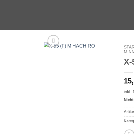
Zum
Inhalt
springen
STA
MIN
X-
15
inkl.
Nicht
Artik
Kateg